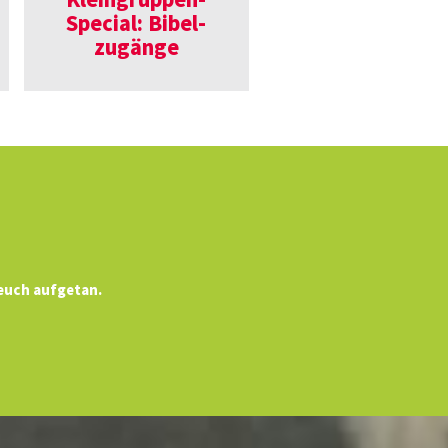
Kleing­ruppen-
Eindrücke von d
Special: Bibel­
Pfingst­tagun
zugänge
 euch aufgetan.