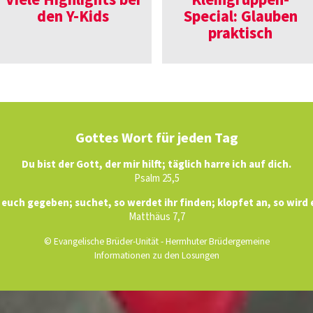
Viele Highlights bei
Klein­gruppen-
den Y-Kids
Special: Glauben
praktisch
Gottes Wort für jeden Tag
Du bist der Gott, der mir hilft; täglich harre ich auf dich.
Psalm 25,5
d euch gegeben; suchet, so werdet ihr finden; klopfet an, so wird
Matthäus 7,7
© Evangelische Brüder-Unität - Herrnhuter Brüdergemeine
Informationen zu den Losungen