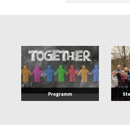
Programm
St