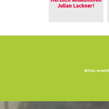
Herzlich Willkommen
Julian Lackner!
Bittet, so wir